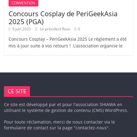
CONVENTION
Concours Cosplay de PeriGeekAsia
2025 (PGA)
9 juin 2025
Le président Rose
0
Concours Cosplay – PeriGeekAsia 2025 Le règlement a été
mis à jour suite à vos retours ! L’association organise le
CE SITE
Ce site est développé par et pour l'association SHIAWA en
utilisant le système de gestion de contenu (CMS) WordPress.
Pour toute réclamation, merci de nous contacter via le
formulaire de contact sur la page "contactez-nous".