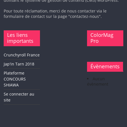
utilisant le système de gestion de contenu (CMS) WordPress.
Pour toute réclamation, merci de nous contacter via le
formulaire de contact sur la page "contactez-nous".
Les liens
ColorMag
importants
Pro
Crunchyroll France
Jap'in Tarn 2018
Évènements
Plateforme
Aucun
CONCOURS
évènement
SHIAWA
Se connecter au
site